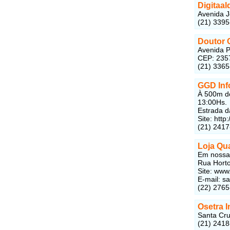
Digitaa
Avenida J
(21) 339
Doutor 
Avenida P
CEP: 235
(21) 336
GGD Inf
À 500m do
13:00Hs.
Estrada d
Site: htt
(21) 2417
Loja Qua
Em nossa 
Rua Horto
Site: www
E-mail:
sa
(22) 276
Osetra I
Santa Cru
(21) 241