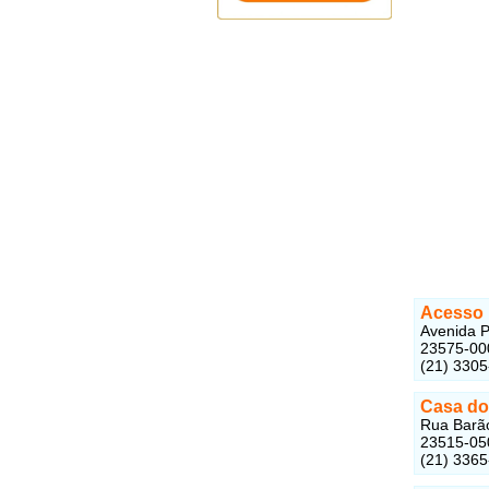
Acesso 
Avenida P
23575-00
(21) 330
Casa do
Rua Barão
23515-05
(21) 336