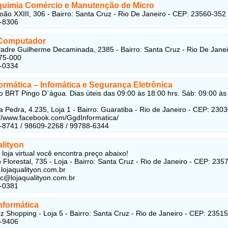
lquimia Comércio e Manutenção de Micro
oão XXIII, 306 - Bairro: Santa Cruz - Rio De Janeiro - CEP: 23560-352
5-8306
Computador
adre Guilherme Decaminada, 2385 - Bairro: Santa Cruz - Rio De Janei
75-000
5-0334
ormática – Infomática e Segurança Eletrônica
 BRT Pingo D`água. Dias úteis das 09:00 às 18:00 hrs. Sáb: 09:00 às
a Pedra, 4.235, Loja 1 - Bairro: Guaratiba - Rio de Janeiro - CEP: 230
p://www.facebook.com/GgdInformatica/
-8741 / 98609-2268 / 99788-6344
lityon
loja virtual você encontra preço abaixo!
 Florestal, 735 - Loja - Bairro: Santa Cruz - Rio de Janeiro - CEP: 235
.lojaqualityon.com.br
c@lojaqualityon.com.br
5-0381
nformática
z Shopping - Loja 5 - Bairro: Santa Cruz - Rio de Janeiro - CEP: 2351
8-9406