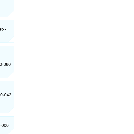
ro -
30-380
70-042
5-000