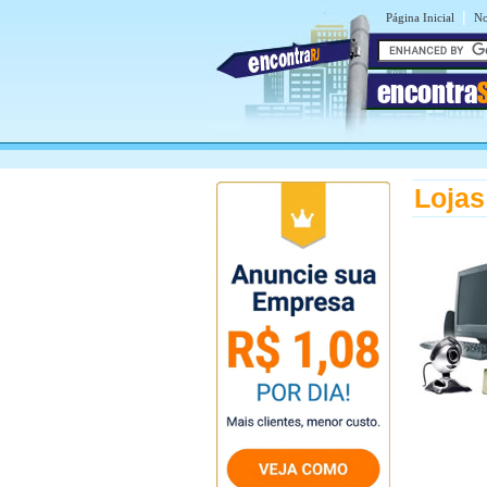
|
Página Inicial
No
encontra
Lojas