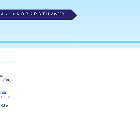
as
egião,
anta
se em
 RJ
»