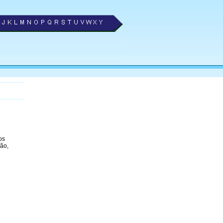
os
ão,