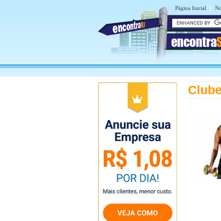
|
Página Inicial
No
encontra
Clube