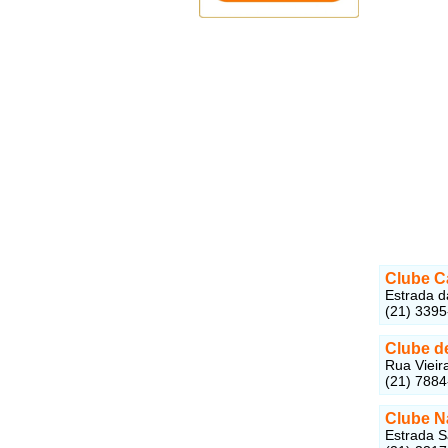
Clube C
Estrada d
(21) 339
Clube d
Rua Vieir
(21) 788
Clube N
Estrada S