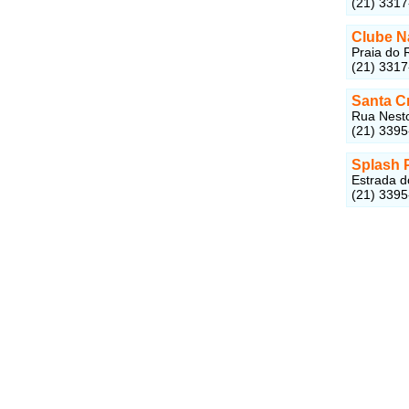
(21) 331
Clube N
Praia do 
(21) 331
Santa C
Rua Nesto
(21) 339
Splash 
Estrada d
(21) 339